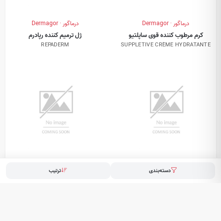
درماگور · Dermagor
درماگور · Dermagor
کرم مرطوب کننده قوی ساپلتیو
ژل ترمیم کننده رپادرم
REPADERM
SUPPLETIVE CRÈME HYDRATANTE
درماگور · Dermagor
درماگور · Dermagor
دسته‌بندی
ترتیب
کرم ضدلک و روشن کننده
کرم مغذی و نرم کننده بدن اتوپیکالم
ATOPICALM CRÈME NOURRISSANTE
CREAM ANTI TACHES
CORPS