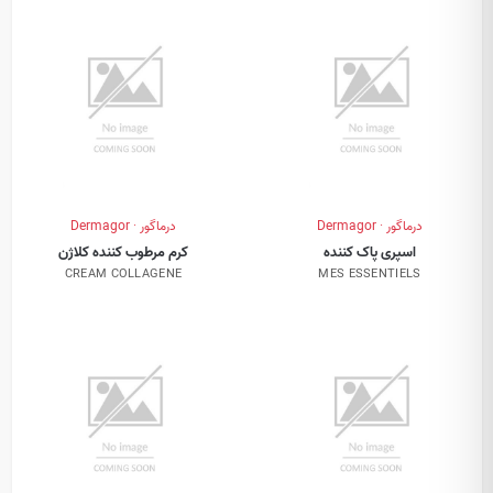
درماگور · Dermagor
درماگور · Dermagor
اسپری پاک کننده
کرم مرطوب کننده کلاژن
CREAM COLLAGENE
MES ESSENTIELS