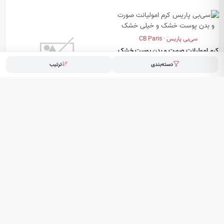
سی‌بی پاریس · CB Paris
کرم امولیانت صورت و بدن پوست خشک
و خیلی خشک
دسته‌بندی
ترتیب
ATOPIC FACE & BODY CREAM
بیبی برن · Baby Born
کرم نرم کننده پوست خیلی خشک و
آتوپیک
ATOPIC EMOLLIENT CREAM