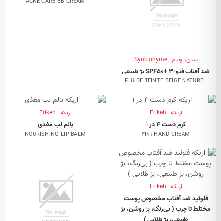
ACNE CARE BB CREAM
سین‌بیونیم · Synbionyme
ضد آفتاب فتو-3 +SPF50 بژ طبیعی
FLUIDE TEINTE BEIGE NATUREL
اریکه · Erikeh
اریکه · Erikeh
کرم دست 4 در 1
بالم لب مغذی
NOURISHING LIP BALM
4IN1 HAND CREAM
اریکه · Erikeh
فلوئید ضد آفتاب مخصوص پوست
مختلط تا چرب ( بی‌رنگ، بژ روشن، بژ
طبیعی، بژ طلایی )