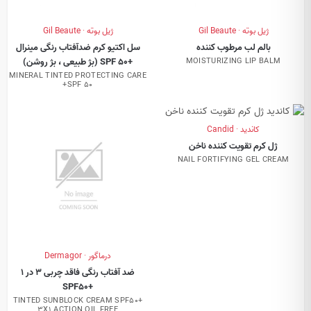
ژیل بوته · Gil Beaute
ژیل بوته · Gil Beaute
بالم لب مرطوب کننده
سل اکتیو کرم ضدآفتاب رنگی مینرال
+SPF 50 (بژ طبیعی ، بژ روشن)
MOISTURIZING LIP BALM
MINERAL TINTED PROTECTING CARE
+SPF 50
کاندید · Candid
ژل کرم تقویت کننده ناخن
NAIL FORTIFYING GEL CREAM
درماگور · Dermagor
ضد آفتاب رنگی فاقد چربی 3 در 1
+SPF50
TINTED SUNBLOCK CREAM SPF50+
3X1 ACTION OIL FREE