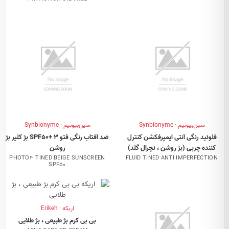
سین‌بیونیم · Synbionyme
سین‌بیونیم · Synbionyme
فلوئید رنگی آنتی ایمپرفکشن کنترل
ضد آفتاب رنگی فتو 3 +SPF50 بژ کلیر بژ
کننده چربی (بژ روشن ، نچرال گلد)
روشن
PHOTO3 TINED BEIGE SUNSCREEN
FLUID TINED ANTI IMPERFECTION
SPF50
اریکه · Erikeh
بی بی کرم بژ طبیعی ، بژ طلایی