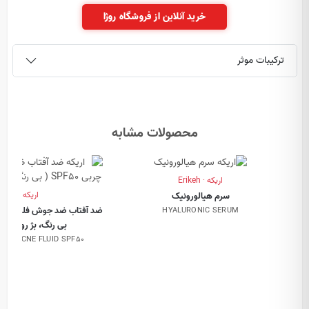
خرید آنلاین از فروشگاه روژا
ترکیبات موثر
محصولات مشابه
اریکه · Erikeh
اریکه · Erikeh
سرم هیالورونیک
HYALURONIC SERUM
بی رنگ، بژ روشن، ب
NTI-ACNE FLUID SPF50