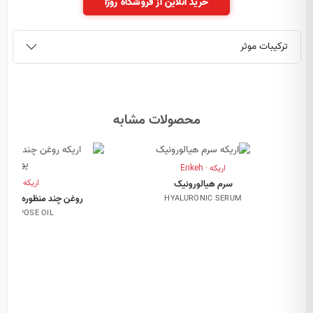
خرید آنلاین از فروشگاه روژا
ترکیبات موثر
محصولات مشابه
اریکه · Erikeh
اریکه · Erikeh
سرم هیالورونیک
روغن چند منظوره و جوا
HYALURONIC SERUM
I-PURPOSE OIL