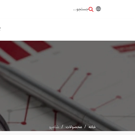
جستجو...
گ
خانه
محصولات
شامپو