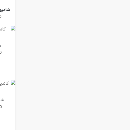
شامپو
O
ش
O
شا
O