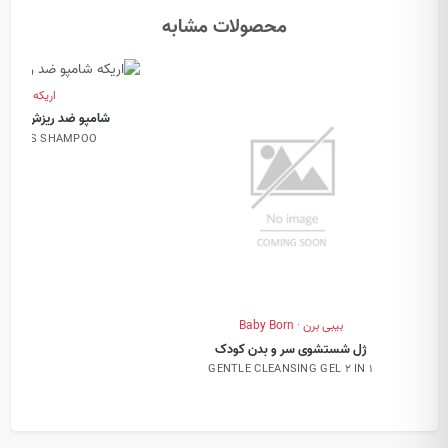
محصولات مشابه
اریکه · Erikeh
شامپو ضد ریزش مو و
IR LOSS SHAMPOO
بیبی برن · Baby Born
ژل شستشوی سر و بدن کودک
GENTLE CLEANSING GEL 2 IN 1