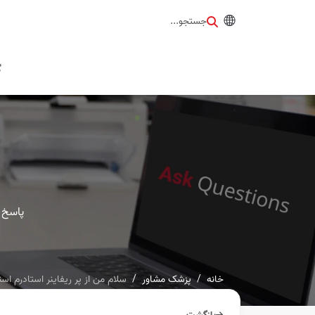
جستجو...
گ
پاسخ 
خانه
پزشک مشاور
سلام من از پر ریفاینر استادرم اس