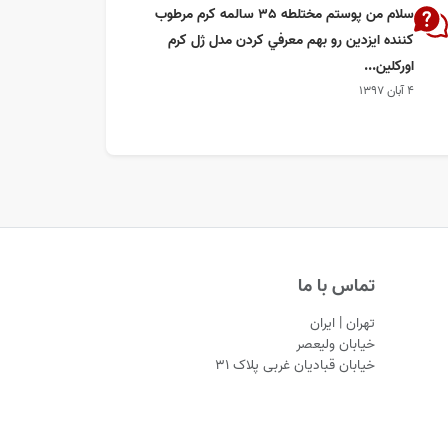
سلام من پوستم مختلطه ٣٥ سالمه كرم مرطوب
كننده ايزدين رو بهم معرفي كردن مدل ژل كرم
اوركلين...
۴ آبان ۱۳۹۷
تماس با ما
تهران | ایران
خیابان ولیعصر
خیابان قبادیان غربی پلاک ۳۱