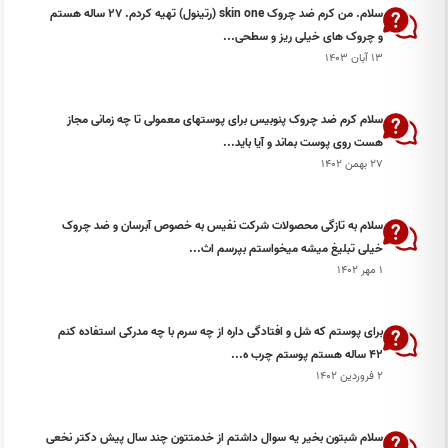
سلام. من کرم ضد چروک skin one (رتینول) تهیه کردم. ۲۷ ساله هستم
و چروک های خیلی ریز و سطحی...
۱۳ آبان ۱۴۰۳
سلام کرم ضد چروک پنوبیس برای پوستهای معمولی تا چه زمانی مجاز
هست روی پوست بماند و آیا باید...
۲۷ بهمن ۱۴۰۲
سلام به تازگی محصولات شرکت نفیس به خصوص آبرسان و ضد چروک
خیلی تبلیغ میشه میخواستم بپرسم اث...
۱ مهر ۱۴۰۲
برای پوستم که شل و افتادگی داره از چه سرم با چه مدرکی استفاده کنم
۴۲ ساله هستم پوستم چرب ه...
۲ فروردین ۱۴۰۲
سلام شبتون بخير يه سوال داشتم از خدمتتون چند سال پيش دكتر نخعى