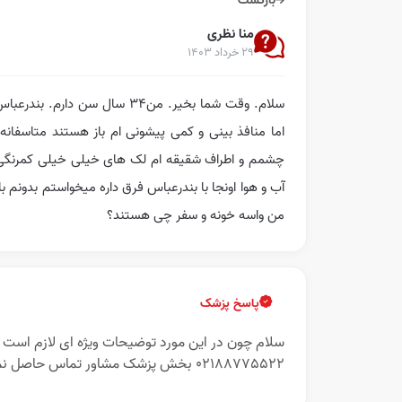
بازگشت
منا نظری
۲۹ خرداد ۱۴۰۳
سلام. وقت شما بخیر. من۳۴ سال
اما منافذ بینی و کمی پیشونی ام باز هستند متاسفانه
چشمم و اطراف شقیقه ام لک های خیلی خیلی کمرنگی م
من واسه خونه و سفر چی هستند؟
پاسخ پزشک
02188775522 بخش پزشک مشاور تماس حاصل نمایید تا شما را دقیق تر راهنمایی کنم