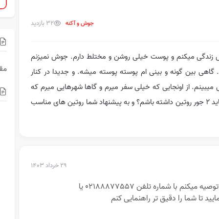
32 بازدید
جوش و آکنه
 سن دارم. بندرعباس زندگی میکنم و پوست خیلی روشن و مختلط دارم. جوش نمیزنم
مقا
. گاهی بین گونه و بینی ام پوسته پوسته میشه. و جدیدا در کنار
یبینم. از اونجایی که خیلی سفر میرم و گاها شهرهایی میرم که
آب و هوا اونجا با بندرعباس فرق داره میخواستم بدونم باید ۲ جور روتین داشته باشم؟ و به پیشنهاد شما روتین های مناسب
۲۹ خرداد ۱۴۰۳
سلام چون در این مورد توضیحات ویژه ای لازم است توصیه میکنم با شماره تلفن 02188877557 یا