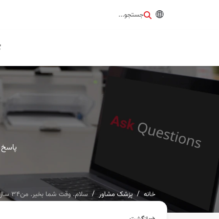
جستجو...
گ
پاسخ 
خانه
پزشک مشاور
سلام. وقت شما بخیر. من۳۴ سال سن دارم. بندرعباس زندگی میکنم...