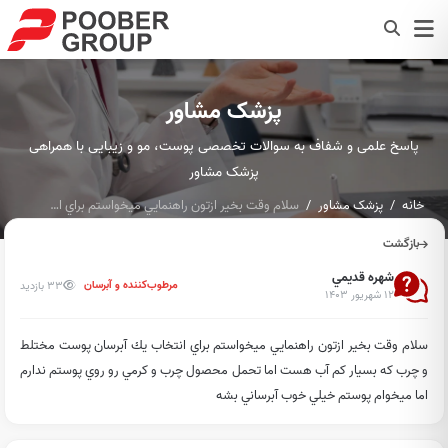
پزشک مشاور
پاسخ علمی و شفاف به سوالات تخصصی پوست، مو و زیبایی با همراهی
پزشک مشاور
خانه
پزشک مشاور
سلام وقت بخير ازتون راهنمايي ميخواستم براي انتخاب يك آبرسان...
بازگشت
شهره قديمي
33 بازدید
مرطوب‌کننده و آبرسان
۱۲ شهریور ۱۴۰۳
سلام وقت بخير ازتون راهنمايي ميخواستم براي انتخاب يك آبرسان پوست مختلط
و چرب كه بسيار كم آب هست اما تحمل محصول چرب و كرمي رو روي پوستم ندارم
اما ميخوام پوستم خيلي خوب آبرساني بشه