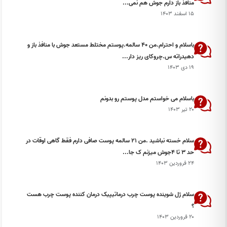
منافذ باز دارم جوش هم نمی...
۱۵ اسفند ۱۴۰۳
باسلام و احترام.من ۴۰ سالمه.پوستم مختلط مستعد جوش با منافذ باز و
دهیدراته س.چروکای ریز دار...
۱۹ دی ۱۴۰۳
باسلام می خواستم مدل پوستم رو بدونم
۲۰ تیر ۱۴۰۳
سلام خسته نباشید .من ۲۱ سالمه پوست صافی دارم فقط گاهی اوقات در
حد ۳ تا ۴جوش میزنم ک جا...
۲۴ فروردین ۱۴۰۳
سلام ژل شوینده پوست چرب درماتیپیک درمان کننده پوست چرب هست
؟
۲۰ فروردین ۱۴۰۳