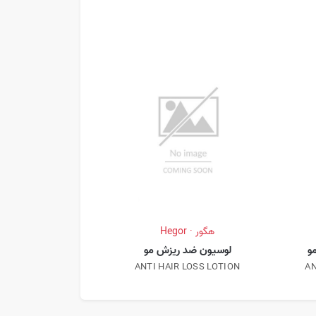
کاندید · ndid
سرم بهبود ده
AIR SERUM
هگور · Hegor
و
لوسیون ضد ریزش مو
ANTI HAIR LOSS LOTION
AN