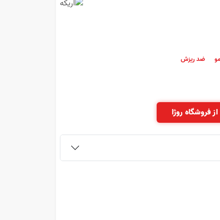
و
ضد ریزش
از فروشگاه روژا