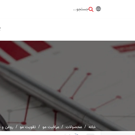
جستجو...
گ
خانه
محصولات
مراقبت مو
تقویت مو
روغن و 