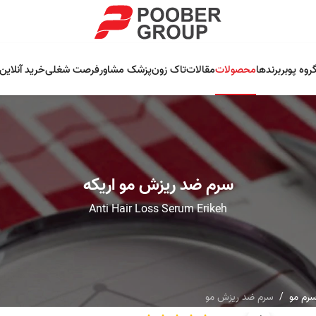
روه پوبر
برندها
محصولات
مقالات
تاک زون
پزشک مشاور
فرصت شغلی
خرید آنلاین
سرم ضد ریزش مو اریکه
Anti Hair Loss Serum Erikeh
سرم مو
سرم ضد ریزش مو