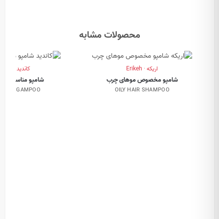
محصولات مشابه
اریکه · Erikeh
کاندید · Candid
شامپو مخصوص موهای چرب
شامپو مناسب موه
YING SGAMPOO
OILY HAIR SHAMPOO