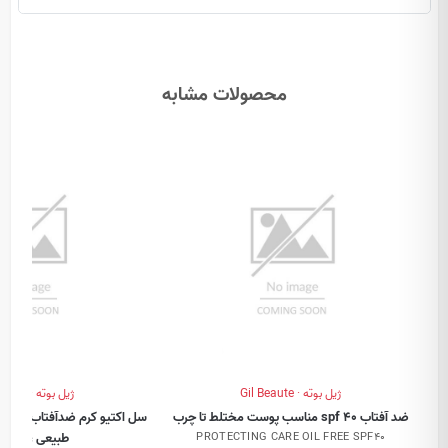
محصولات مشابه
ژیل بوته · Gil Beaute
ژیل بوته · Gil Beaute
ضد آفتاب spf 40 مناسب پوست مختلط تا چرب
طبیعی ، بژ رو
PROTECTING CARE OIL FREE SPF40