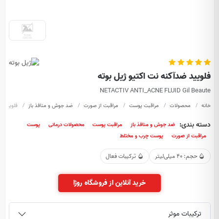
فلویید ضدآکنه نت اکتیو ژیل بوته
NETACTIV ANTI_ACNE FLUID Gil Beaute
خانه
محصولات
مراقبت پوست
مراقبت از صورت
ضد جوش و منافذ باز
فلویید ض
دسته بندی:
ضد جوش و منافذ باز
مراقبت پوست
محصولات درمانی
پوست
مراقبت از صورت
پوست چرب و مختلط
حجم: 40 میلی‌لیتر
ترکیبات فعال
خرید آنلاین از فروشگاه روژا
ترکیبات موثر