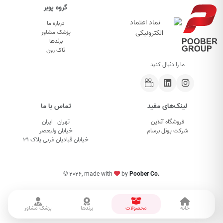
گروه پوبر
درباره ما
پزشک مشاور
برندها
تاک زون
ما را دنبال کنید
لینک‌های مفید
تماس با ما
فروشگاه آنلاین
تهران | ایران
شرکت پونل برسام
خیابان ولیعصر
خیابان قبادیان غربی پلاک ۳۱
©
2026, made with
by
Poober Co.
خانه
محصولات
برندها
پزشک مشاور