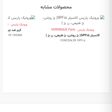
محصولات مشابه
ورونیک پاریس · VERONIQUE Paris
ورونیک پاریس · VERONIQUE Paris
کرم ضد چروک دو
کانسیلر SPF15( بژ روشن، بژ طبیعی، رز بژ )
GING EYE CREAM
CONCEALER SPF15