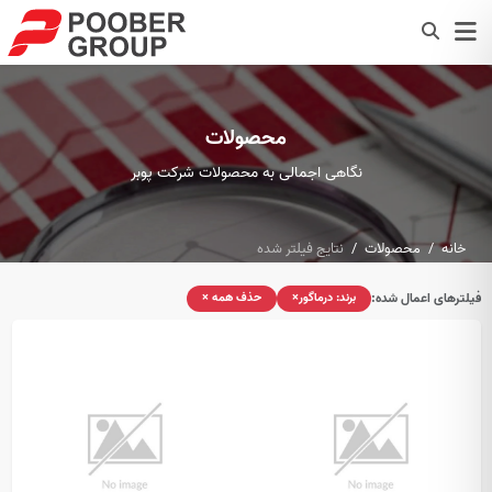
محصولات
نگاهی اجمالی به محصولات شرکت پوبر
خانه
محصولات
نتایج فیلتر شده
فیلترهای اعمال شده:
برند: درماگور
×
حذف همه
×