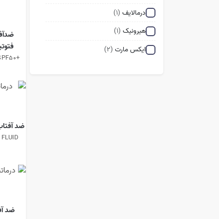
درمالایف
(1)
هیرونیک
(1)
فتوتی
ایکس مارت
(2)
SPF50+
ضد آفتاب ف
 FLUID