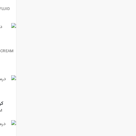
FLUID
-CREAM
کر
AM