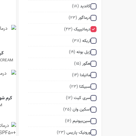
کاندید
(18)
درماگور
(23)
درماتیپیک
(43)
اریکه
(38)
ژیل بوته
(19)
کر
 CREAM
هگور
(15)
ماتیلدا
(14)
سبیکتا
(23)
کرم شو
سری کیت
(12)
M
اسکین وان
(25)
سین‌بیونیم
(16)
ورونیک پاریس
(23)