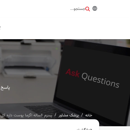
جستجو...
گ
پاسخ 
خانه
پزشک مشاور
پسرم ۶ساله اگزما پوست داره کل بدنش جوش میزنه قرمز میشه چی پم...