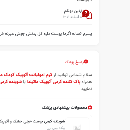
بازگشت
آرتین بهنام
۸ اسفند ۱۴۰۱
پسرم ۶ساله اگزما پوست داره کل بدنش جوش میزنه قرمز میشه چی پمادی براش خوبه
پاسخ پزشک
سلام شمامی توانید از
کرم امولیانت آتوپیک کودک مات
همراه
پاک کننده کرمی آتوپیک ماتیلدا
یا
شوینده کرمی
نمایید
محصولات پیشنهادی پزشک
شوینده کرمی پوست خیلی خشک و آتوپی
برند: بیبی برن