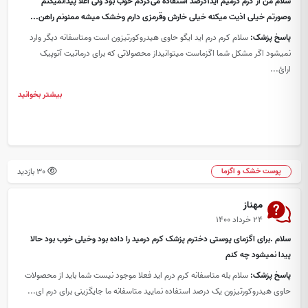
سلام من از کرم درمیم اید۱درصد استفاده می‌کردم خوب بود ولی اعلا پیدانمیکنم
وصورتم خیلی اذیت میکنه خیلی خارش وقرمزی دارم وخشک میشه ممنونم راهن...
پاسخ پزشک:
سلام کرم درم اید ایگو حاوی هیدروکورتیزون است ومتاسفانه دیگر وارد
نمیشود اگر مشکل شما اگزماست میتوانیداز محصولاتی که برای درماتیت آتوپیک
ارائ...
بیشتر بخوانید
30 بازدید
پوست خشک و اگزما
مهناز
۲۴ خرداد ۱۴۰۰
سلام .برای اگزمای پوستی دخترم پزشک کرم درمید را داده بود وخیلی خوب بود حالا
پیدا نمیشود چه کنم
پاسخ پزشک:
سلام بله متاسفانه کرم درم اید فعلا موجود نیست شما باید از محصولات
حاوی هیدروکورتیزون یک درصد استفاده نمایید متاسفانه ما جایگزینی برای درم ای...