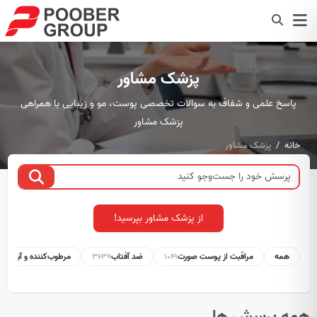
پزشک مشاور
پاسخ علمی و شفاف به سوالات تخصصی پوست، مو و زیبایی با همراهی
پزشک مشاور
خانه
پزشک مشاور
از پزشک مشاور بپرسید!
همه
مراقبت از پوست صورت
ضد آفتاب
مرطوب‌کننده و آبرسان
1
3639
1041
همه پرسش ها