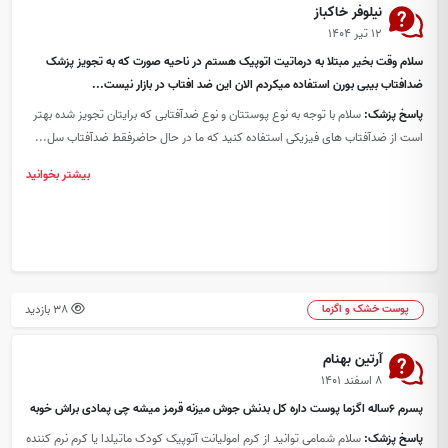
نیلوفر خاکباز
۱۲ تیر ۱۴۰۴
سلام وقت بخیر مبتلا به درماتیت اتوپیک هستم در ناحیه صورت که به تجویز پزشک
ضدافتاب بیبی بورن استفاده میکردم الان این ضد افتاب در بازار نیست...
پاسخ پزشک:
سلام با توجه به نوع پوستتان و نوع ضدآفتابی که برایتان تجویز شده بهتر
است از ضدآفتاب های فیزیکی استفاده کنید که ما در حال حاضرفقط ضدآفتاب سل...
بیشتر بخوانید
38 بازدید
پوست خشک و اگزما
آرتین بهنام
۸ اسفند ۱۴۰۱
پسرم ۶ساله اگزما پوست داره کل بدنش جوش میزنه قرمز میشه چی پمادی براش خوبه
پاسخ پزشک:
سلام شمامی توانید از کرم امولیانت آتوپیک کودک ماتیلدا یا کرم نرم کننده