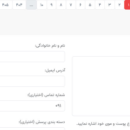
405
404
...
10
9
8
7
6
5
4
3
2
1
نام و نام خانوادگی:
آدرس ایمیل:
شماره تماس (اختیاری):
دسته بندی پرسش (اختیاری):
 پوست و موی خود اشاره نمایید.