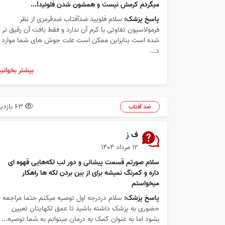
میگردم کرمش نیست و همشون شدن فلوئید!...
پاسخ پزشک:
سلام فلویید ضدآفتاب ضدقرمزی از نظر
فرمولاسیون تفاوتی با کرم آن ندارد و فقط بافت آن رقیق تر
شده است بنابراین ممکن است علت جوش های شما موارد
د...
بیشتر بخوانید
63 بازدید
ضد آفتاب
ف ز
۱۲ مرداد ۱۴۰۴
سلام صورتم قسمت پیشانی و دور لب لکه‌هایی قهوه ای
داره و کمرنگ نمیشه برای از بین بردن لکه ها راهکار
میخواستم
پاسخ پزشک:
سلام دردرجه اول توصیه میکنم حتما مراجعه
حضوری به پزشک داشته باشید تا عمق لکهایتان تعیین
بشود اما به عنوان کمک به درمان میتوانم به شما توصیه...