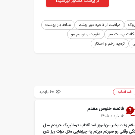
از پزشک مشاور بپرسید!
روک
مراقبت از ناحیه دور چشم
منافذ باز پوست
کلات پوست سر
تقویت و ترمیم مو
ی
ترمیم زخم و اسکار
65 بازدید
ضد آفتاب
فائضه خلوص مقدم
۱۶ خرداد ۱۴۰۵
لام وقت بخیر.من‌امروز ضد آفتاب درماتیپیک خریدم مدل
نگی وقتی رو صورتم میزنم یه چيزهايی مثل ذرات ریز شن