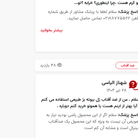
و کرم هست .چرا اینطوری؟ خرابه ؟تو...
اسخ پزشک:
سلام لطفا با پزشک مشاور از طریق شماره
0218877552 تماس حاصل نمایید.
بیشتر بخوانید
48 بازدید
ضد آفتاب
شهناز الیاسی
۲۸ تیر ۱۴۰۴
لام . من از ضد آفتاب ژل بیوته بژ طبیعی استفاده می کنم
 آیا بهتر از اینم هست یا همونو خرید کنم دوباره .
اسخ پزشک:
سلام اگر از این محصول راضی بودید نیاز به
عویض آن نیست به ویژه که این محصول یک ضدآفتاب
ینرال است و مشابه آن کم است