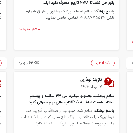
بازم حل نشد.تا ۲۰۲۸ تاریخ مصرف داره. آیا...
ت
پاسخ پزشک:
سلام لطفا با پزشک مشاور از طریق شماره
پ
تلفن 02188775522 تماس حاصل نمایید.
تلفن 2
بیشتر بخوانید
62 بازدید
ضد آفتاب
نازیلا نوذری
۲ مرداد ۱۴۰۴
سلام ببخشید وقتتونو میگیرم من ۲۳ سالمه و پوستم
س
مختلط هست لطفا یه ضدآفتاب عالی بهم معرفی کنید
.
پاسخ پزشک:
سلام شما میتوانید از ضدآفتاب فلویید مت
پ
درماتیپیک یا ضدآفتاب سیلک تاچ سری کیت و یا ضدآفتاب
ت
مناسب پوست مختلط تا چرب اریکه استفاده کنید
م