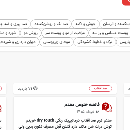
‌کننده و آبرسان
جوش و آکنه
ضد لک و روشن‌کننده
ضد پیری و ضد چ
پوست حساس و رزاسه
مراقبت از مو و پوست سر
ریزش مو
شوره و مش
یازیس
ترک و خطوط کشیدگی
موهای زیرپوستی
دوران بارداری و شیرده
71 بازدید
ضد آفتاب
فائضه خلوص مقدم
۱۸ خرداد ۱۴۰۵
سلام کرم ضد آفتاب درماتیپیک رنگی dry touch خریدم
س
توش ذرات شن مانند داره.گفتن قبل مصرف تکون بدین ولی
ر