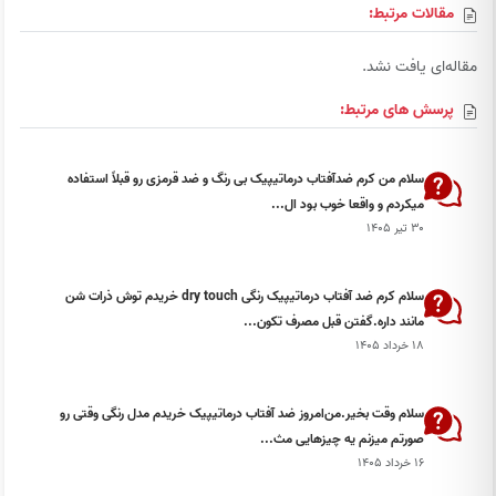
مقالات مرتبط:
مقاله‌ای یافت نشد.
پرسش های مرتبط:
سلام من کرم ضدآفتاب درماتیپیک بی رنگ و ضد قرمزی رو قبلاً استفاده
میکردم و واقعا خوب بود ال...
۳۰ تیر ۱۴۰۵
سلام کرم ضد آفتاب درماتیپیک رنگی dry touch خریدم توش ذرات شن
مانند داره.گفتن قبل مصرف تکون...
۱۸ خرداد ۱۴۰۵
سلام وقت بخیر.من‌امروز ضد آفتاب درماتیپیک خریدم مدل رنگی وقتی رو
صورتم میزنم یه چيزهايی مث...
۱۶ خرداد ۱۴۰۵