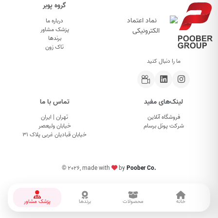
گروه پوبر
درباره ما
پزشک مشاور
برندها
تاک زون
ما را دنبال کنید
لینک‌های مفید
تماس با ما
فروشگاه آنلاین
تهران | ایران
شرکت پونل برسام
خیابان ولیعصر
خیابان قبادیان غربی پلاک ۳۱
©
2026, made with
by
Poober Co.
خانه
محصولات
برندها
پزشک مشاور