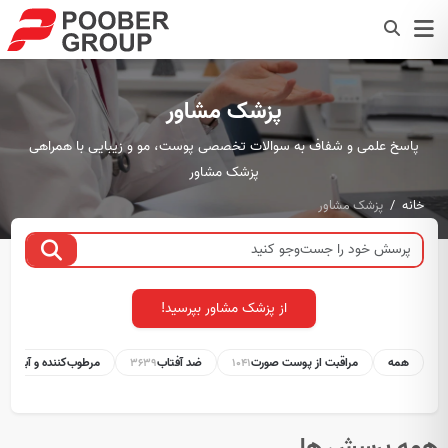
پزشک مشاور
پاسخ علمی و شفاف به سوالات تخصصی پوست، مو و زیبایی با همراهی
پزشک مشاور
خانه
پزشک مشاور
از پزشک مشاور بپرسید!
همه
مراقبت از پوست صورت
ضد آفتاب
مرطوب‌کننده و آبرسان
1
3639
1041
همه پرسش ها