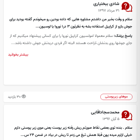
شادی ببختیاری
۳۱ مرداد ۱۳۹۷
سلام و وقت بخیر من داشتم مشاوره هایی که داده بودین رو میخوندم گفته بودید برای
جوش بازو از کراپیل استفاده بشه به نظرتون 3 در1 نوروا یا لوسیون...
پاسخ پزشک:
سلام معمولا امولسیون کراپیل نوروا را برای کسانی پیشنهاد میکنیم که از
جای جوشها روی بدنشان ناراحت هستند البته اگر فردی دربدنش جوش داشته باشد...
بیشتر بخوانید
30 بازدید
موهای زیرپوستی
محمدسجاداقایی
۵ آبان ۱۳۹۶
سلام . بنده توی بعضی نقاط صورتم ریش رفته زیر پوست یعنی موی زیر پوستی دارم
خیلی ازارم میده پون قبلا همش تیغ می زدم تا ریش در بیاد در ضمن 24 س...