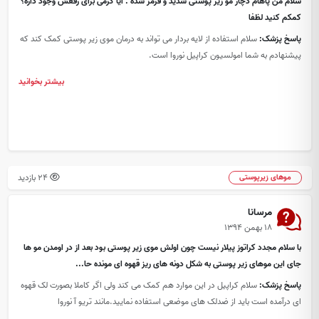
سلام من پاهام دچار مو زیر پوستی شدید و قرمز شده . ایا کرمی برای رفعش وجود داره؟
کمکم کنید لظفا
پاسخ پزشک:
سلام استفاده از لایه بردار می تواند به درمان موی زیر پوستی کمک کند که
پیشنهادم به شما امولسیون کراپیل نوروا است.
بیشتر بخوانید
24 بازدید
موهای زیرپوستی
مرسانا
۱۸ بهمن ۱۳۹۴
با سلام مجدد کراتوز پیلار نیست چون اولش موی زیر پوستی بود بعد از در اومدن مو ها
جای این موهای زیر پوستی به شکل دونه های ریز قهوه ای مونده حا...
پاسخ پزشک:
سلام کراپیل در این موارد هم کمک می کند ولی اگر کاملا بصورت لک قهوه
ای درآمده است باید از ضدلک های موضعی استفاده نمایید.مانند تریو آ نوروا