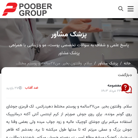
پزشک مشاور
پاسخ علمی و شفاف به سوالات تخصصی پوست، مو و زیبایی با همراهی
پزشک مشاور
خانه
پزشک مشاور
سلام. وقتتون بخیر. من27سالمه و پوستم مختلط دهیدراتس. لک قرمز...
بازگشت
معصومه
27 بازدید
ضد آفتاب
۲۳ خرداد ۱۴۰۳
سلام. وقتتون بخیر. من27سالمه و پوستم مختلط دهیدراتس. لک قرمزی جوشای
روی گونم مونده. برای روی جوش صورتم از کرم اینتنس آنتی آکنه درماتیپیک
استفاده میکنم برای جوشای کوچیک عالیه و زود جواب میده ولی بعضی وقتا یه
جوش بزرگ و عمقی میزنم که تا مدتها طول میکشه تا بره. بعدشم که ظاهر
بیرونیش کوچیک میشه موقع لمس زیر پوستم حسش میکنم. شوینده درمالاین و