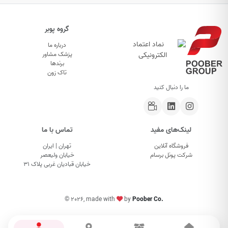
گروه پوبر
درباره ما
پزشک مشاور
برندها
تاک زون
ما را دنبال کنید
لینک‌های مفید
تماس با ما
فروشگاه آنلاین
تهران | ایران
شرکت پونل برسام
خیابان ولیعصر
خیابان قبادیان غربی پلاک ۳۱
©
2026, made with
by
Poober Co.