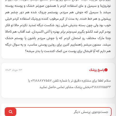
نوتروژینا و سیمپل و مای استفاده کردم با همشون صورتم خشک و پوسته پوسته
میشد با سیمپل که جوش هم میزدم. پوستمم چروک شده هم دور چشم هم
پیشونی و هم خط خنده. یه مدت از کرم مرطوب کننده ورونیک استفاده کردم خیلی
خوب بود ولی چون بسته بندیش خیلی زود شکست دیگه تمدید نکردم حالا تو فکر
بودم کرم ضد لکشو بگیرم نمیدونم برام بهتره یا آنتی اکسیدان. ضد آفتاب هم تاحالا
چنتا مارک مختلف رو امتحان کردم که یا جوش میزدم باشون یا پوستم خشک
میشد. ممنون میشم راهنماییم کنین برای روتین پوستی مناسب. و یه سوال دیگه
هم دارم که آیا فیشال برای پوست من کمک کنندست یا بدتر میشه؟
پاسخ پزشک
۲۳ خرداد ۱۴۰۳
سلام لطفا برای مشاوره دقیق تر با شماره تلفن 02188877557 یا
02188775522بخش پزشک مشاور تماس حاصل نمایید