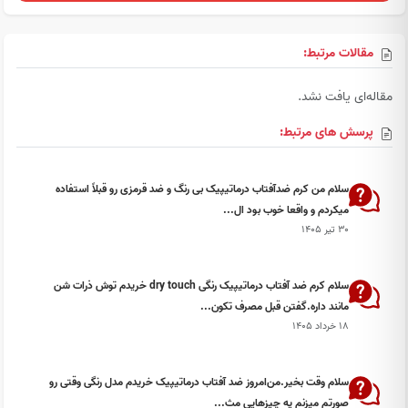
مقالات مرتبط:
مقاله‌ای یافت نشد.
پرسش های مرتبط:
سلام من کرم ضدآفتاب درماتیپیک بی رنگ و ضد قرمزی رو قبلاً استفاده
میکردم و واقعا خوب بود ال...
۳۰ تیر ۱۴۰۵
سلام کرم ضد آفتاب درماتیپیک رنگی dry touch خریدم توش ذرات شن
مانند داره.گفتن قبل مصرف تکون...
۱۸ خرداد ۱۴۰۵
سلام وقت بخیر.من‌امروز ضد آفتاب درماتیپیک خریدم مدل رنگی وقتی رو
صورتم میزنم یه چيزهايی مث...