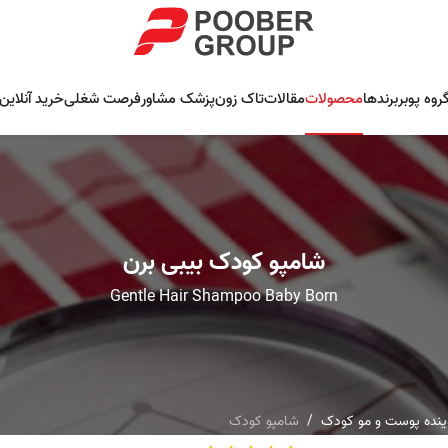
روه پوبر
برندها
محصولات
مقالات
تاک زون
پزشک مشاور
فرصت شغلی
خرید آنلاین
شامپو کودک بیبی برن
Gentle Hair Shampoo Baby Born
نده پوست و مو کودک
شامپو کودک