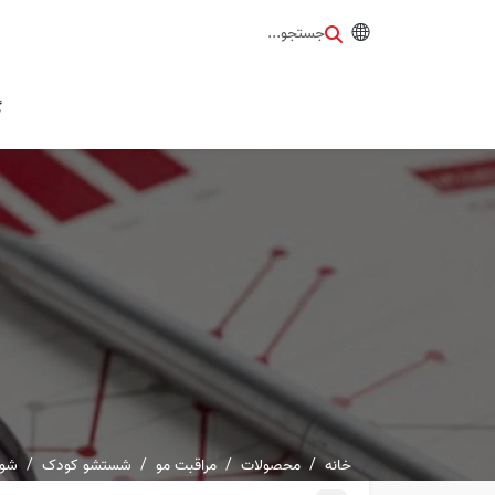
جستجو...
گ
خانه
محصولات
مراقبت مو
شستشو کودک
شوی