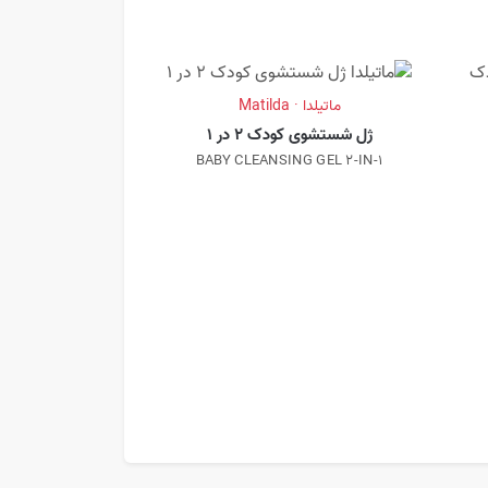
ماتیلدا · Matilda
ژل شستشوی کودک 2 در 1
BABY CLEANSING GEL 2-IN-1
ماتیلدا · atilda
پاک کننده کرم
EANSING CREAM