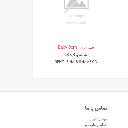
بیبی برن · Baby Born
بیبی برن · Baby Born
شامپو کودک
ژل شستشوی س
NG GEL 2 IN 1
GENTLE HAIR SHAMPOO
تماس با ما
تهران | ایران
خیابان ولیعصر