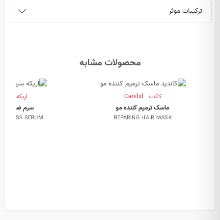
ترکیبات موثر
محصولات مشابه
کاندید · Candid
اریکه · Erikeh
ماسک ترمیم کننده مو
سرم ضد ریزش
AIR LOSS SERUM
REPARING HAIR MASK