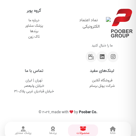
گروه پوبر
درباره ما
پزشک مشاور
برندها
تاک زون
ما را دنبال کنید
لینک‌های مفید
تماس با ما
فروشگاه آنلاین
تهران | ایران
شرکت پونل برسام
خیابان ولیعصر
خیابان قبادیان غربی پلاک ۳۱
©
2026, made with
by
Poober Co.
خانه
محصولات
برندها
پزشک مشاور