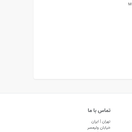
سری کیت · icate
M
شوینده ک
LEANSER
تماس با ما
تهران | ایران
خیابان ولیعصر