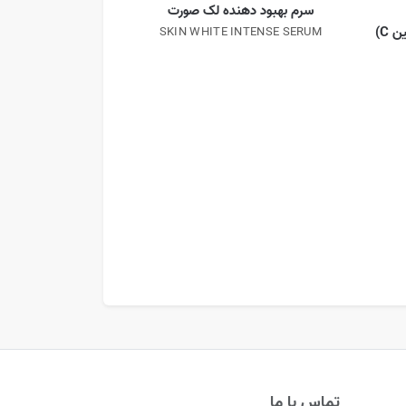
سرم بهبود دهنده لک صورت
 C)
SKIN WHITE INTENSE SERUM
سبیکتا · SEBYCTA
کرم شب لی
IGHT CREAM
تماس با ما