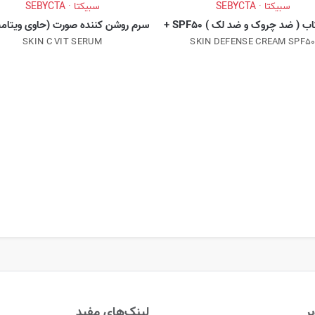
سبیکتا · SEBYCTA
سبیکتا · SEBYCTA
ب ( ضد چروک و ضد لک ) SPF50 +
سرم روشن کننده صورت (حاوی ویتامین
SKIN C VIT SERUM
SKIN DEFENSE CREAM SPF5
ر
لینک‌های مفید