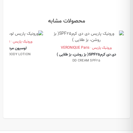
محصولات مشابه
ورونیک پاریس · VERONIQUE Paris
ورونیک پاریس · VERONIQUE Paris
لوسیون مرطوب کن
دی دی کرمSPF25( بژ روشن، بژ طلایی )
ZING BODY LOTION
DD CREAM SPF25