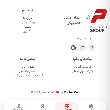
گروه پوبر
درباره ما
پزشک مشاور
برندها
تاک زون
ما را دنبال کنید
لینک‌های مفید
تماس با ما
فروشگاه آنلاین
تهران | ایران
شرکت پونل برسام
خیابان ولیعصر
خیابان قبادیان غربی پلاک ۳۱
©
2026, made with
by
Poober Co.
خانه
محصولات
برندها
پزشک مشاور