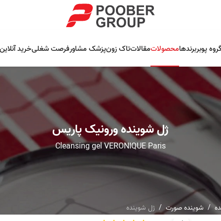
روه پوبر
برندها
محصولات
مقالات
تاک زون
پزشک مشاور
فرصت شغلی
خرید آنلاین
ژل شوینده ورونیک پاریس
Cleansing gel VERONIQUE Paris
ده
شوینده صورت
ژل شوینده