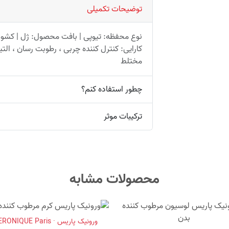
توضیحات تکمیلی
نوع محفظه: تیوپی | بافت محصول: ژل | کشور سا
کارایی: کنترل کننده چربی ، رطوبت رسان ، ال
مختلط
چطور استفاده کنم؟
ترکیبات موثر
محصولات مشابه
ورونیک پاریس · VERONIQUE Paris