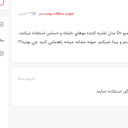
33 بازدید
شوره و مشکلات پوست سر
سلام خسته نباشيد پدر بزرگ من طبق نسخه پزشك شامپو Qv مدل تفذيه كننده موهاي خشك و حساس استفاده ميكنند.
مقا
 پيدا نميكنم. نمونه مشابه ميشه راهنمايي كنيد چي بهتره؟؟
۱ خرداد ۱۴۰۰
ور استفاده نمایند