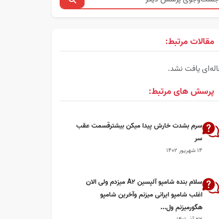
مقالات مرتبط:
له‌ای یافت نشد.
پرسش های مرتبط:
سرم بشدت خارش پیدا میکن بیشترقسمت عقب
سر
۱۴ شهریور ۱۴۰۲
سلام بنده شامپو آلپسین A2 میزدم ولی الان
اغلب شامپو ایرانی میزنم وآخرین شامپو
هگورمیزنم ول...