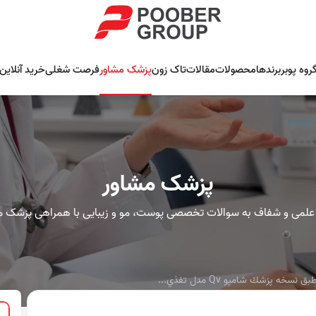
روه پوبر
برندها
محصولات
مقالات
تاک زون
پزشک مشاور
فرصت شغلی
خرید آنلاین
پزشک مشاور
علمی و شفاف به سوالات تخصصی پوست، مو و زیبایی با همراهی پزشک م
ه پزشك شامپو Qv مدل تفذي...