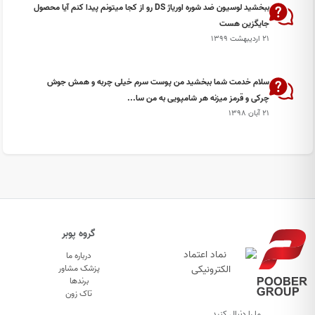
ببخشید لوسیون ضد شوره اوریاژ DS رو از کجا میتونم پیدا کنم آیا محصول
جایگزین هست
۲۱ اردیبهشت ۱۳۹۹
سلام خدمت شما ببخشید من پوست سرم خیلی چربه و همش جوش
چرکی و قرمز میزنه هر شامپویی به من سا...
۲۱ آبان ۱۳۹۸
گروه پوبر
درباره ما
پزشک مشاور
برندها
تاک زون
ما را دنبال کنید