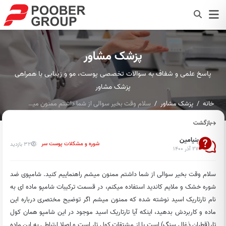
پزشک مشاور
پاسخ علمی و شفاف به سوالات تخصصی پوست، مو و زیبایی با همراهی
پزشک مشاور
خانه
پزشک مشاور
سلام وقت بخیر سوالی از شما داشتم ممنون میشم راهنماییم کنید....
بازگشت
بنیامین
32 بازدید
شوره و مشکلات پوست سر
۲۷ آذر ۱۴۰۰
سلام وقت بخیر سوالی از شما داشتم ممنون میشم راهنماییم کنید. شامپوی ضد
شوره خشک و ملایم کاندید استفاده میکنم، در قسمت ترکیبات شامپو ماده ای به
نام تارتاریک اسید نوشته شده که ممنون میشم اگر توضیح مختصری درباره این
ماده و کاربردش بدهید، اینکه آیا تارتاریک اسید موجود در این شامپو همان کول
تار(قطران ذغال سنگ) است یا از مشتقات کول تار است و اصلا ارتباطی به این ماده