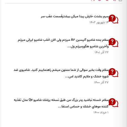
سرم بشدت خارش پیدا میکن بیشترقسمت عقب سر
۱۴ شهریور ۱۴۰۲
سلام بنده شامپو آلپسین A2 میزدم ولی الان اغلب شامپو ایرانی میزنم
وآخرین شامپو هگورمیزنم ول...
۲۲ آذر ۱۴۰۱
سلام وقت بخیر سوالی از شما ممنون میشم راهنماییم کنید. شامپوی ضد
شوره خشک و ملایم کاندید اس...
۲۷ آذر ۱۴۰۰
سلام خسته نباشيد پدر بزرگ من طبق نسخه پزشك شامپو Qv مدل تفذيه
كننده موهاي خشك و حساس استفا...
۱ خرداد ۱۴۰۰