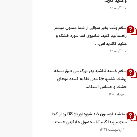
و ملایم کان...
۲۷ آذر ۱۴۰۰
سلام وقت بخیر سوالی از شما ممنون میشم
راهنماییم کنید. شامپوی ضد شوره خشک و
ملایم کاندید اس...
۲۷ آذر ۱۴۰۰
سلام خسته نباشيد پدر بزرگ من طبق نسخه
پزشك شامپو Qv مدل تفذيه كننده موهاي
خشك و حساس استفا...
۱ خرداد ۱۴۰۰
ببخشید لوسیون ضد شوره اوریاژ DS رو از کجا
میتونم پیدا کنم آیا محصول جایگزین هست
۲۱ اردیبهشت ۱۳۹۹