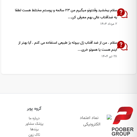
سلام ببخشید وقتتونو میگیرم من ۲۳ سالمه و پوستم مختلط هست لطفا
یه ضدآفتاب عالی بهم معرفی کن...
۲ مرداد ۱۴۰۴
سلام . من از ضد آفتاب ژل بیوته بژ طبیعی استفاده می کنم . آیا بهتر از
اینم هست یا همونو خری...
۲۸ تیر ۱۴۰۴
گروه پوبر
درباره ما
پزشک مشاور
برندها
تاک زون