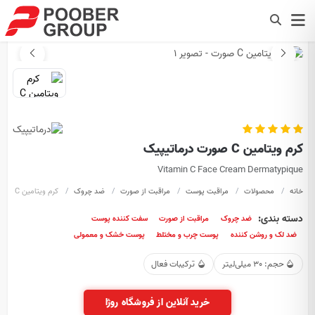
کرم ویتامین C صورت درماتیپیک
Vitamin C Face Cream Dermatypique
خانه
محصولات
مراقبت پوست
مراقبت از صورت
ضد چروک
کرم ویتامین C صورت
دسته بندی:
ضد چروک
مراقبت از صورت
سفت کننده پوست
ضد لک و روشن کننده
پوست چرب و مختلط
پوست خشک و معمولی
حجم: 30 میلی‌لیتر
ترکیبات فعال
خرید آنلاین از فروشگاه روژا