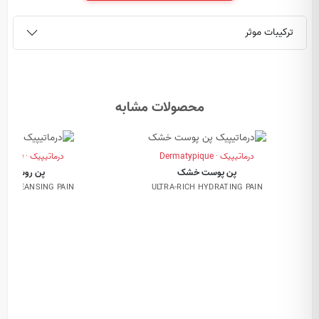
ترکیبات موثر
محصولات مشابه
درماتیپیک · Dermatypique
درماتیپیک · Dermatypique
پن پوست خشک
پن روشن کنن
NG CLEANSING PAIN
ULTRA-RICH HYDRATING PAIN