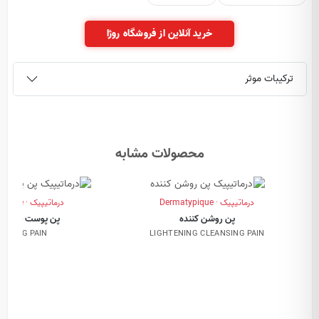
خرید آنلاین از فروشگاه روژا
ترکیبات موثر
محصولات مشابه
درماتیپیک · Dermatypique
درماتیپیک · Dermatypique
پن روشن کننده
پن پوست چرب و
IFYING PAIN
LIGHTENING CLEANSING PAIN