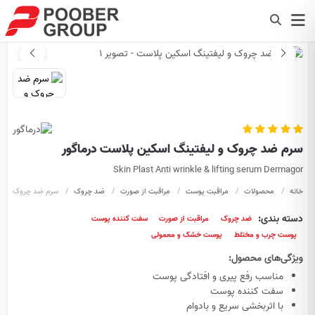
سرم ضد چروک و لیفتینگ اسکین پلاست درماگور
Skin Plast Anti wrinkle & lifting serum Dermagor
خانه
محصولات
مراقبت پوست
مراقبت از صورت
ضد چروک
سرم ضد چروک و لی
دسته بندی:
ضد چروک
مراقبت از صورت
سفت کننده پوست
پوست چرب و مختلط
پوست خشک و معمولی
ویژگی‌های محصول:
مناسب رفع پیری و افتادگی پوست
سفت کننده پوست
با اثربخشی سریع و بادوام