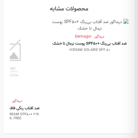
محصولات مشابه
درماگور · Dermagor
ضد آفتاب بی‌رنگ +SPF50 پوست نرمال تا خشک
CREAM SOLAIRE SPF 50+
درماگور · Dermagor
ضد آفتاب رنگی فاقد چربی 3 در 1 +PF50
OCK CREAM SPF50+ 3X1
ION OIL FREE