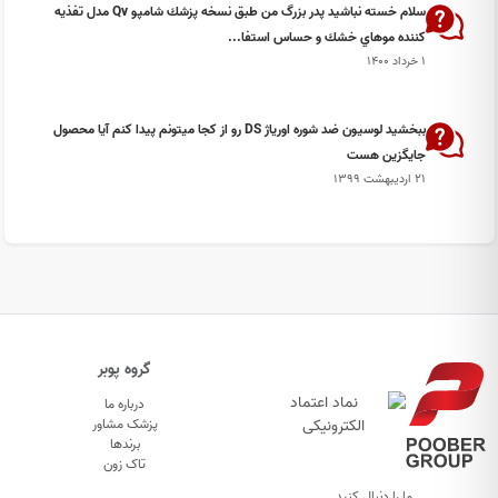
سلام خسته نباشيد پدر بزرگ من طبق نسخه پزشك شامپو Qv مدل تفذيه
كننده موهاي خشك و حساس استفا...
۱ خرداد ۱۴۰۰
ببخشید لوسیون ضد شوره اوریاژ DS رو از کجا میتونم پیدا کنم آیا محصول
جایگزین هست
۲۱ اردیبهشت ۱۳۹۹
گروه پوبر
درباره ما
پزشک مشاور
برندها
تاک زون
ما را دنبال کنید