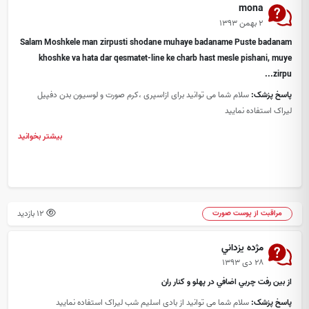
mona
۲ بهمن ۱۳۹۳
Salam Moshkele man zirpusti shodane muhaye badaname Puste badanam
khoshke va hata dar qesmatet-line ke charb hast mesle pishani, muye
zirpu...
پاسخ پزشک:
سلام شما می توانید برای ازاسپری ،کرم صورت و لوسیون بدن دفپیل
لیراک استفاده نمایید
بیشتر بخوانید
12 بازدید
مراقبت از پوست صورت
مژده يزداني
۲۸ دی ۱۳۹۳
از بين رفت چربي اضافي در پهلو و كنار ران
پاسخ پزشک:
سلام شما می توانید از بادی اسلیم شب لیراک استفاده نمایید