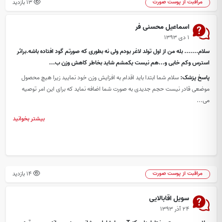
13 بازدید
مراقبت از پوست صورت
اسماعیل محسنی فر
۱ دی ۱۳۹۳
سلام....... بله من از اول تولد لاغر بودم ولی نه بطوری که صورتم گود افتاده باشه.براثر
استرس وکم خابی و...هم نیست یکمشم شاید بخاطر کاهش وزن ب...
پاسخ پزشک:
سلام شما ابتدا باید اقدام به افزایش وزن خود نمایید زیرا هیچ محصول
موضعی قادر نیست حجم جدیدی به صورت شما اضافه نماید که برای این امر توصیه
می...
بیشتر بخوانید
14 بازدید
مراقبت از پوست صورت
سویل اقابالایی
۲۴ آذر ۱۳۹۳