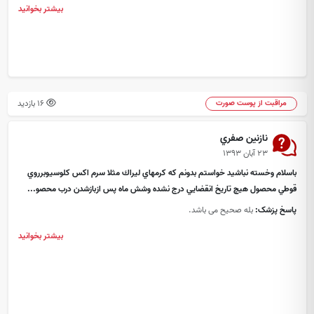
بیشتر بخوانید
16 بازدید
مراقبت از پوست صورت
نازنين صفري
۲۳ آبان ۱۳۹۳
باسلام وخسته نباشيد خواستم بدونم كه كرمهاي ليراك مثلا سرم اكس كلوسيوبرروي
قوطي محصول هيچ تاريخ انقضايي درج نشده وشش ماه پس ازبازشدن درب محصو...
پاسخ پزشک:
بله صحیح می باشد.
بیشتر بخوانید