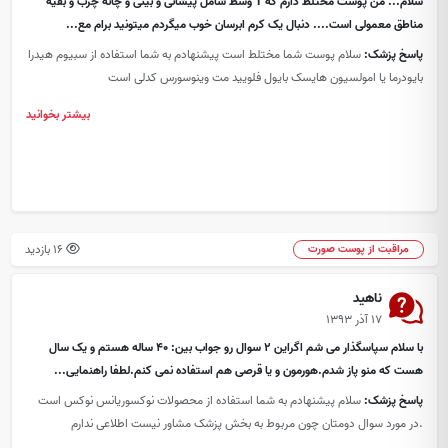
سلام... من پوست مختلط دارم که T وسط شامل پیشانی و بینی و چانه چرب و بقیه
مناطق معمولی است.... دنبال یک کرم ابرسان خوب میگردم میتونید برام مع...
پاسخ پزشک:
سلام پوست شما مختلط است پیشنهادم به شما استفاده از سبیوم هیدرا
بایودرما یا امولسیون هایسک بایول فلویید مت وینوسورس کدلی است
بیشتر بخوانید
16 بازدید
مراقبت از پوست صورت
ناهید
۱۷ آذر ۱۳۹۳
با سلام سپاسگذار می شم اگراین 2 سوال رو جواب بین: 40 ساله هستم و یک سال
هست که منو پاز شدم.هورمون و یا قرصی هم استفاده نمی کنم.لطفا راهنمایی...
پاسخ پزشک:
سلام پیشنهادم به شما استفاده از محصولات نوکسوریانس نوکس است
.در مورد سوال دومتان چون مربوط به بخش پزشک مشاور نیست اطلاعی ندارم