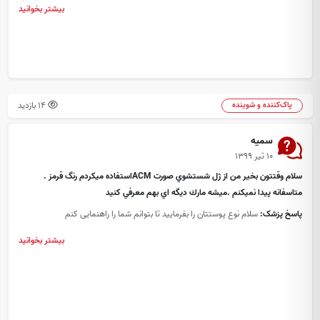
بیشتر بخوانید
14 بازدید
پاک‌کننده و شوینده
سميه
۱۰ تیر ۱۳۹۹
سلام وقتتون بخير من از ژل شستشوي صورت ACMاستفاده ميكردم رنگ قرمز .
متاسفانه پيدا نميكنم .ميشه مارك ديگه اي بهم معرفي كنيد
پاسخ پزشک:
سلام نوع پوستتان را بفرمایید تا بتوانم شما را راهنمایی کنم
بیشتر بخوانید