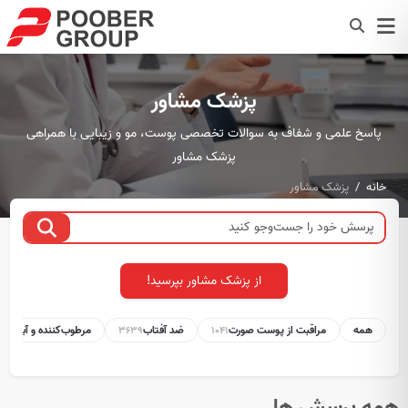
پزشک مشاور
پاسخ علمی و شفاف به سوالات تخصصی پوست، مو و زیبایی با همراهی
پزشک مشاور
خانه
پزشک مشاور
از پزشک مشاور بپرسید!
همه
مراقبت از پوست صورت
ضد آفتاب
مرطوب‌کننده و آبرسان
1
3639
1041
همه پرسش ها