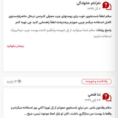
نام/نام خانوادگی
۲ آذر ۱۳۹۹
سلام لطفآ شستشوی خوب برای پوستهای چرب معرفی کنیدمن درحال حاضرازشستوی
کامان استفاده میکنم چربی صورتم بیشترشده لطفآ راهنمایی کنید چی تهیه کنم
پاسخ پزشک:
سلام شما میتوانید از ژل شوینده وتنظیم کننده پوست چرب درماتیپیک
استفاده نمایید
بیشتر بخوانید
14 بازدید
پاک‌کننده و شوینده
ندا فتحي
۲۴ آبان ۱۳۹۹
سلام وقتتون بخير. من براي شسشوي صورتم از ژل نوروا اكتي پور استفاده ميكردم و
واقعا با پوست من سازگاري داشت، الان تو بازار اصلا موجود نيس، ميخ...