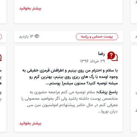
بیشتر بخوانید
14 بازدید
پوست حساس و رزاسه
رضا
۲۹ خرداد ۱۳۹۶
با سلام و احترام من روی بینیم و اطرافش قرمزی خفیفی به
س
وجود اومده با رگ های ریزی روی بینیم، بهترین کرم رو
پ
میشه توصیه کنید؟ ممنون میشم( پوستم...
ه
پاسخ پزشک:
سلام توصیه می کنم مراجعه حضوری به
پ
متخصص پوست داشته باشید ولی اگر بخواهید محصولی را
پ
معرفی کنم در حال حاضر پیشنهادم امولسیون سن سی
دیان نوروا...
بیشتر بخوانید