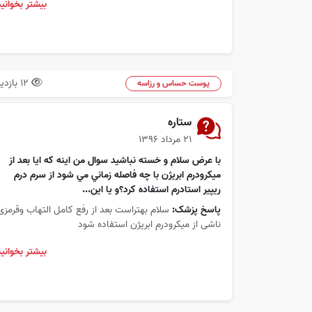
بیشتر بخوانید
12 بازدید
پوست حساس و رزاسه
ستاره
۲۱ مرداد ۱۳۹۶
با عرض سلام و خسته نباشيد سوال من اينه كه ايا بعد از
ميكرودرم ابريژن با چه فاصله زماني مي شود از سرم درم
ريپير استادرم استفاده كرد؟و يا اين...
پاسخ پزشک:
سلام بهتراست بعد از رفع کامل التهاب وقرمزی
ناشی از میکرودرم ابریژن استفاده شود
بیشتر بخوانید