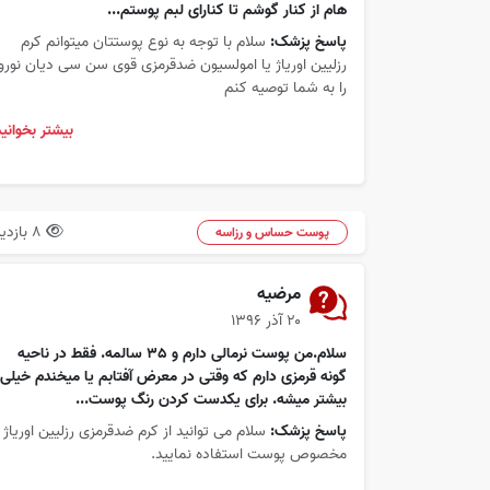
هام از کنار گوشم تا کنارای لبم پوستم...
پاسخ پزشک:
سلام با توجه به نوع پوستتان میتوانم کرم
رزلیین اوریاژ یا امولسیون ضدقرمزی قوی سن سی دیان نوروا
را به شما توصیه کنم
بیشتر بخوانید
8 بازدید
پوست حساس و رزاسه
مرضیه
۲۰ آذر ۱۳۹۶
سلام.من پوست نرمالی دارم و 35 سالمه. فقط در ناحیه
گونه قرمزی دارم که وقتی در معرض آفتابم یا میخندم خیلی
بیشتر میشه. برای یکدست کردن رنگ پوست...
پاسخ پزشک:
سلام می توانید از کرم ضدقرمزی رزلیین اوریاژ
مخصوص پوست استفاده نمایید.