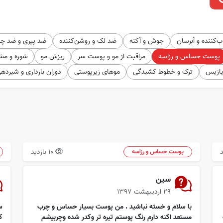
‌کننده و آبرسان
جوش و آکنه
ضد لک و روشن‌کننده
ضد پیری و ضد چ
پوست حساس و رزاسه
مراقبت از مو و پوست سر
ریزش مو
شوره و مش
یازیس
ترک و خطوط کشیدگی
موهای زیرپوستی
دوران بارداری و شیرده
10 بازدید
پوست حساس و رزاسه
سین
۲۹ اردیبهشت ۱۳۹۷
با سلام و خسته نباشید . من پوست بسیار حساس و چرب
مستعد اکنه دارم رنگ پوستم تیره تر وکدر شده وچربیشم
ک