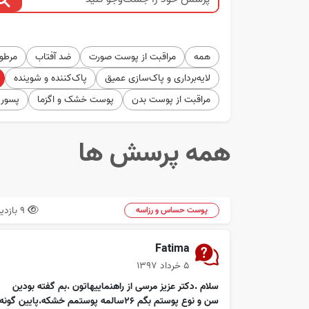
همه
مراقبت از پوست صورت
ضد آفتاب
مرطوب
لایه‌برداری و پاک‌سازی عمیق
پاک‌کننده و شوینده
مراقبت از پوست بدن
پوست خشک و اگزما
پسور
همه پرسش ها
9 بازدید
پوست حساس و رزاسه
Fatima
۵ خرداد ۱۳۹۷
سلام .دکتر عزیز مرسی از راهنماییهاتون .بم گفته بودین
سن و نوع پوستم بگم 26سالمه پوستمم خشکه.پایین گونه