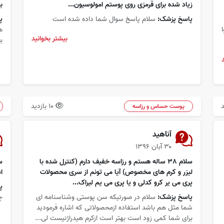
زیاد شده برای قرمزی روی پوستم امولوسیون...
ب
پاسخ پزشک:
سلام پاسخ سوال شما داده شده است
پ
ه
بیشتر بخوانید
ب
10 بازدید
پوست حساس و رزاسه
آناهید
۳۰ آبان ۱۳۹۶
سلام 38 ساله هستم و رزاسه خفیف دارم (کنترل شده با
س
لیزر و کرم های مخصوص) آیا می تونم از سری محصولات
ا
پری می یر کرو کدلی و یا پری می یم لیراک...
پ
پاسخ پزشک:
سلام در صورتیکه سن پوستی وشناسنامه ای
چ
شما مثل هم باشد استفاده ازمحصولاتی که اشاره فرمودید
برای شما کمی زود است بهتر است ازکرم هیدراژنیست لی...