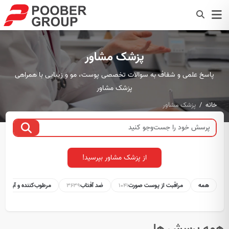
پزشک مشاور
پاسخ علمی و شفاف به سوالات تخصصی پوست، مو و زیبایی با همراهی
پزشک مشاور
خانه
پزشک مشاور
از پزشک مشاور بپرسید!
همه
مراقبت از پوست صورت
ضد آفتاب
مرطوب‌کننده و آبرسان
1
3639
1041
همه پرسش ها