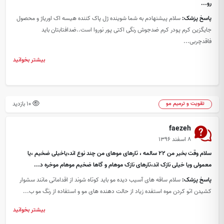
رو...
پاسخ پزشک:
سلام پیشنهادم به شما شوینده ژل پاک کننده هیسه اک اوریاژ و محصول
جایگزین کرم پودر کرم ضدجوش رنگی اکتی پور نوروا است..ضدافتابتان باید
فاقدچربی...
بیشتر بخوانید
10 بازدید
تقویت و ترمیم مو
faezeh
۸ اسفند ۱۳۹۶
سلام وقت بخیر من ۲۲ سالمه ، تارهای موهای من چند نوع اند،یاخیلی ضخیم ،یا
معمولی ویا خیلی نازک اند،تارهای نازک موهام و گاها ضخیم موهام موخره د...
پاسخ پزشک:
سلام ساقه های آسیب دیده مو باید کوتاه شوند از اقداماتی مانند سشوار
کشیدن اتو کردن موه استفده زیاد از حالت دهنده های مو و استفاده از رنگ مو ب...
بیشتر بخوانید