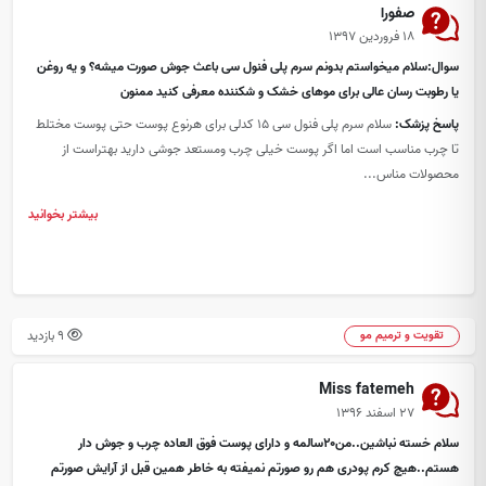
صفورا
۱۸ فروردین ۱۳۹۷
سوال:سلام میخواستم بدونم سرم پلی فنول سی باعث جوش صورت میشه؟ و یه روغن
یا رطوبت رسان عالی برای موهای خشک و شکننده معرفی کنید ممنون
پاسخ پزشک:
سلام سرم پلی فنول سی 15 کدلی برای هرنوع پوست حتی پوست مختلط
تا چرب مناسب است اما اگر پوست خیلی چرب ومستعد جوشی دارید بهتراست از
محصولات مناس...
بیشتر بخوانید
9 بازدید
تقویت و ترمیم مو
Miss fatemeh
۲۷ اسفند ۱۳۹۶
سلام خسته نباشین..من۲۰سالمه و دارای پوست فوق العاده چرب و جوش دار
هستم..هیچ کرم پودری هم رو صورتم نمیفته به خاطر همین قبل از آرایش صورتم