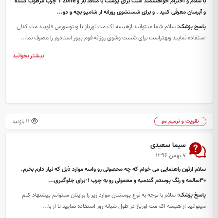
با سلام و احترام خواهشمند است برای پوست با منافذ باز و T zone چرب مرطوب کننده
و آبرسان معرفی کنید . و برای شستشوی روزانه از شامپو بچه و دو...
پاسخ پزشک:
سلام شما میتوانید ازهیسه اک مت اوریاژ یا وینوسورس فلویید مت کدلی
استفاده نمایید وبهتراست برای شست وشوی روزانه فوم پیور استادرم را مصرف نما...
بیشتر بخوانید
11 بازدید
تقویت و ترمیم مو
سیما سعیدی
۷ بهمن ۱۳۹۶
سلام ازتون راهنمایی می خوام که چه محصولی رو واسه موارد ذیل که نیاز دارم بخرم.
30سالمه و رنگ پوستم گندمیه و معمولی رو به چرب 1-برای جلوگیری...
پاسخ پزشک:
سلام با توجه به نوع پوستتان موارد زیر را برایتان میتوانم پیشنهاد کنم
میتوانید از هیسه اک مت اوریاژ در طول شبانه روز استفاده نمایید تا از با...