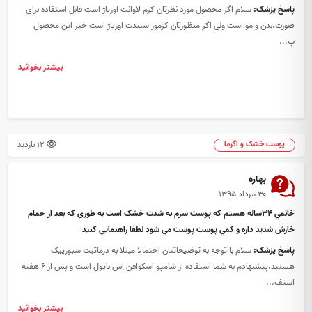
پاسخ پزشک:
سلام اگر محصول مورد نظرتان کرم لاوانت اوریاژ است قابل استفاده برای
صورت،بدن و مو است ولی اگر منظورتان کزموز سیندت اوریاژ است خیر این محصول
پ...
بیشتر بخوانید
12 بازدید
پوست خشک و اگزما
بهاره
۳۰ مرداد ۱۳۹۵
خانمي 34ساله هستم که پوست سرم به شدت خشک است به طوري که بعد از حمام
خارش شديد داره و کمي پوست پوست مي شود لطفا راهنمايي کنيد
پاسخ پزشک:
سلام با توجه به توضیحاتتان احتمالا مبتلا به درماتیت سبورییک
هستید.پیشنهادم به شما استفاده از شامپو اسکوافن اس بایول است و پس از 6 هفته
استف...
بیشتر بخوانید