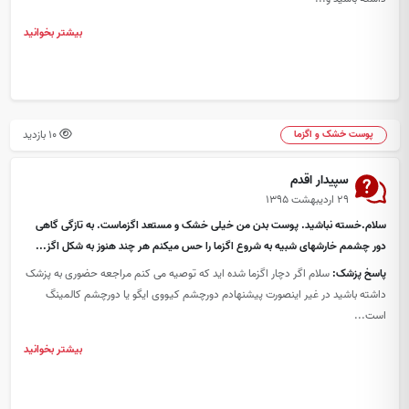
بیشتر بخوانید
10 بازدید
پوست خشک و اگزما
سپیدار اقدم
۲۹ اردیبهشت ۱۳۹۵
سلام.خسته نباشید. پوست بدن من خیلی خشک و مستعد اگزماست. به تازگی گاهی
دور چشمم خارشهای شبیه به شروع اگزما را حس میکنم هر چند هنوز به شکل اگز...
پاسخ پزشک:
سلام اگر دچار اگزما شده اید که توصیه می کنم مراجعه حضوری به پزشک
داشته باشید در غیر اینصورت پیشنهادم دورچشم کیووی ایگو یا دورچشم کالمینگ
است...
بیشتر بخوانید