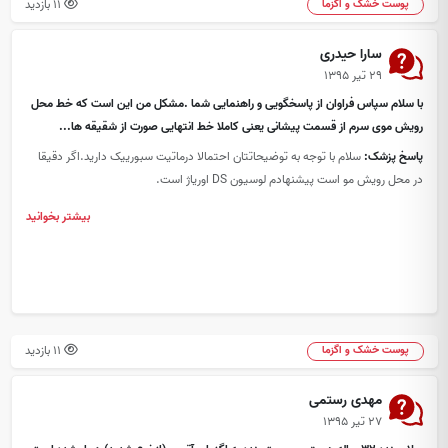
11 بازدید
پوست خشک و اگزما
سارا حیدری
۲۹ تیر ۱۳۹۵
با سلام سپاس فراوان از پاسخگویی و راهنمایی شما .مشکل من این است که خط محل
رویش موی سرم از قسمت پیشانی یعنی کاملا خط انتهایی صورت از شقیقه ها...
پاسخ پزشک:
سلام با توجه به توضیحاتتان احتمالا درماتیت سبورییک دارید.اگر دقیقا
در محل رویش مو است پیشنهادم لوسیون DS اوریاژ است.
بیشتر بخوانید
11 بازدید
پوست خشک و اگزما
مهدی رستمی
۲۷ تیر ۱۳۹۵