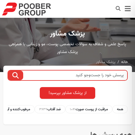
پزشک مشاور
پاسخ علمی و شفاف به سوالات تخصصی پوست، مو و زیبایی با همراهی
پزشک مشاور
خانه
پزشک مشاور
از پزشک مشاور بپرسید!
همه
مراقبت از پوست صورت
ضد آفتاب
مرطوب‌کننده و آبرسان
1
3639
1041
همه پرسش ها