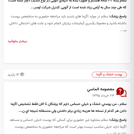
سلام بنده 32 ساله هستم و صورت بنده به اگزمای آتوپی (از نوع شدید) دچار شده است،
که طی چند سال به آرامی زیاد شده است از آتوپی کنترل شرکت اوسر...
پاسخ پزشک:
سلام در موارد اگزما های شدید باید مراجعه حضوری به متخصص پوست
داشته باشید و معمولا یکسری آزمایشات برایتان انجام شود و علت های احتمالی داخلی
ب...
بیشتر بخوانید
14 بازدید
پوست خشک و اگزما
معصومه الماسي
۲۳ خرداد ۱۳۹۵
سلام ، من پوستي خشک و خيلي حساس دارم که پزشکان تا الان فقط تشخيص اگزما
دادن هر کدام از نسخه ها هزينه زيادي برام داشتن ولي متسفانه نتيجه اي ن...
پاسخ پزشک:
سلام مشاوره غیر حضوری برای کسانی که پوست خیلی حساس و مستعد
اگزما دارند خیلی مناسب نیست.بهتر است که مراجعه حضوری به متخصص پوست
داشته باشید و...