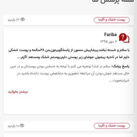
12 بازدید
پوست خشک و اگزما
Fariba
۷ مهر ۱۳۹۵
با سلام و خسته نباشد,پیشاپیش ممنون از پاسخگوییتون,من ۲۸سالمه و پوست خشکی
دارم اما در ناحیه پیشونی جوشای زیر پوستی دارم,پوستم خشک ومستعد اگزم...
پاسخ پزشک:
سلام در ابتدا توصیه می کنم با توجه به حساس بودن پوستتان و در عین
حال مستعد جوش بودن آن مراجعه حضوری به متخصص پوست داشته باشید.در
غیراینصورت...
بیشتر بخوانید
10 بازدید
پوست خشک و اگزما