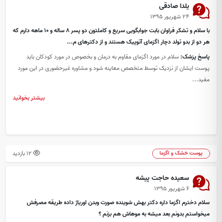
یلدا صادقی
۲۴ شهریور ۱۳۹۵
با سلام و تشکر فراوان بابت جوابگویی سریع و کاملتون دو پسر 8 ساله و 10 ماهه دارم که
هر دو از بدو تولد دچار اگزمای آتوپیک هستند و از دکترهای م...
پاسخ پزشک:
سلام در مورد اگزمای مقاوم به درمان و بخصوص در مورد کودکان باید
پوست ایشان از نزدیک توسط متخصص معاینه شود و مشاوره غیرحضوری در این مورد
مفید...
بیشتر بخوانید
12 بازدید
پوست خشک و اگزما
سعیده حاجت پیشه
۶ شهریور ۱۳۹۵
سلام دخترم اگزما داره دکتر بهش شوینده صورت وبدن اوریاژ داده طریقه مصرفش
میخواستم بدونم بعد میشه به موهاش هم بزنم ؟