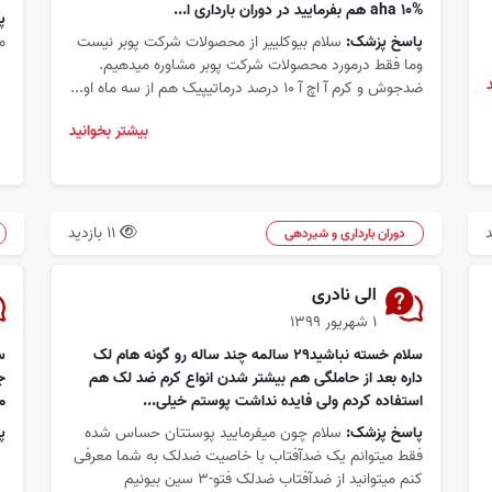
aha 10% هم بفرمایید در دوران بارداری ا...
پ
پاسخ پزشک:
سلام بیوکلییر از محصولات شرکت پوبر نیست
م
وما فقط درمورد محصولات شرکت پوبر مشاوره میدهیم.
ضدجوش و کرم آ اچ آ 10 درصد درماتیپیک هم از سه ماه او...
بیشتر بخوانید
11 بازدید
دوران بارداری و شیردهی
الی نادری
۱ شهریور ۱۳۹۹
سلام خسته نباشید۲۹ سالمه چند ساله رو گونه هام لک
داره بعد از حاملگی هم بیشتر شدن انواع کرم ضد لک هم
ج
استفاده کردم ولی فایده نداشت پوستم خیلی...
م
پاسخ پزشک:
سلام چون میفرمایید پوستتان حساس شده
پ
فقط میتوانم یک ضدآفتاب با خاصیت ضدلک به شما معرفی
کنم میتوانید از ضدآفتاب ضدلک فتو-3 سین بیونیم