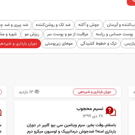
‌کننده و آبرسان
جوش و آکنه
ضد لک و روشن‌کننده
ضد پیری و ضد چ
پوست حساس و رزاسه
مراقبت از مو و پوست سر
ریزش مو
شوره و مش
یازیس
ترک و خطوط کشیدگی
موهای زیرپوستی
دوران بارداری و شیرده
13 بازدید
دوران بارداری و شیردهی
نسیم محجوب
۲۸ دی ۱۳۹۹
باسلام..وقت بخیر. سرم ویتامین سی بیو کلییر در دوران
س
بارداری امنه؟ ضدجوش درماتیپیک و لوسیون میکرو درم
د