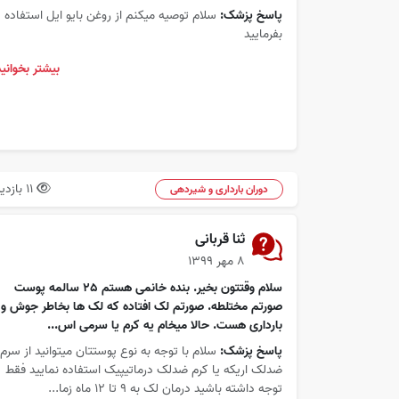
پاسخ پزشک:
سلام توصیه میکنم از روغن بایو ایل استفاده
بفرمایید
بیشتر بخوانید
11 بازدید
دوران بارداری و شیردهی
ثنا قربانی
۸ مهر ۱۳۹۹
سلام وقتتون بخیر. بنده خانمی هستم 25 سالمه پوست
صورتم مختلطه. صورتم لک افتاده که لک ها بخاطر جوش و
بارداری هست. حالا میخام یه کرم یا سرمی اس...
پاسخ پزشک:
سلام با توجه به نوع پوستتان میتوانید از سرم
ضدلک اریکه یا کرم ضدلک درماتیپیک استفاده نمایید فقط
توجه داشته باشید درمان لک به 9 تا 12 ماه زما...