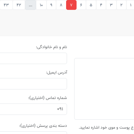
43
42
...
10
9
8
7
6
5
4
3
2
1
نام و نام خانوادگی:
آدرس ایمیل:
شماره تماس (اختیاری):
دسته بندی پرسش (اختیاری):
 پوست و موی خود اشاره نمایید.