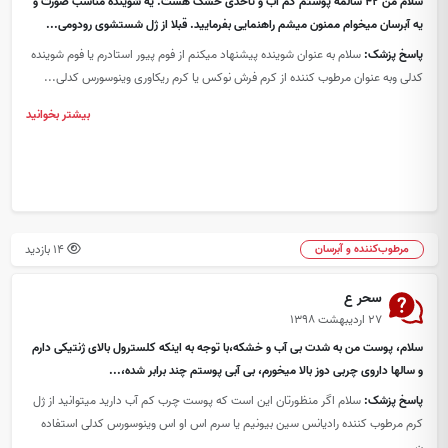
سلام من 42 سالمه پوستم کم آب و تاحدی خشک هست. یه شوینده مناسب صورت و
یه آبرسان میخوام ممنون میشم راهنمایی بفرمایید. قبلا از ژل شستشوی رودومی...
پاسخ پزشک:
سلام به عنوان شوینده پیشنهاد میکنم از فوم پیور استادرم یا فوم شوینده
کدلی وبه عنوان مرطوب کننده از کرم فرش نوکس یا کرم ریکاوری وینوسورس کدلی...
بیشتر بخوانید
14 بازدید
مرطوب‌کننده و آبرسان
سحر ع
۲۷ اردیبهشت ۱۳۹۸
سلام، پوست من به شدت بی آب و خشکه،با توجه به اینکه کلسترول بالای ژنتیکی دارم
و سالها داروی چربی دوز بالا میخورم، بی آبی پوستم چند برابر شده،...
پاسخ پزشک:
سلام اگر منظورتان این است که پوست چرب کم آب دارید میتوانید از ژل
کرم مرطوب کننده رادیانس سین بیونیم یا سرم اس او اس وینوسورس کدلی استفاده
ن...