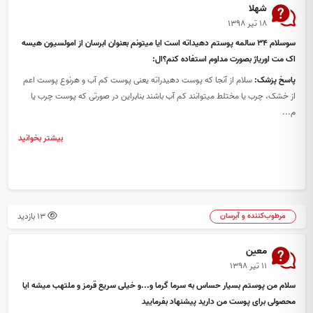
شهلا
۱۸ تیر ۱۳۹۸
سوسلام 34 سالمه پوستم دهیداته است ایا میتونم بعنوان ابرسان از امولسیون هیسه
اک مت اوریاژ بصورت مداوم استفاده کنم؟ال:
پاسخ پزشک:
سلام از آنجا که پوست دهیدراته یعنی پوست کم آب و هرنوع پوست اعم
از خشک، چرب یا مختلط میتوانند کم آب باشند بنابراین در صورتی که پوست چرب یا
م...
بیشتر بخوانید
13 بازدید
مرطوب‌کننده و آبرسان
معین
۱۱ تیر ۱۳۹۸
سلام من پوستم بسیار حساس به سرما گرما و...و خیلی سریع قرمز و ملتهب میشه ایا
محصولی برای پوست من دارید پیشنهاد بفرمایید