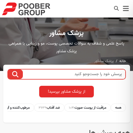
پزشک مشاور
پاسخ علمی و شفاف به سوالات تخصصی پوست، مو و زیبایی با همراهی
پزشک مشاور
خانه
پزشک مشاور
از پزشک مشاور بپرسید!
همه
مراقبت از پوست صورت
ضد آفتاب
مرطوب‌کننده و آبرسان
1
3639
1041
همه پرسش ها