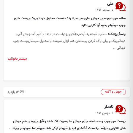
علی
۷ اسفند ۱۴۰۱
سلام من صورتم پر جوش های سر سیاه ولک هست محلول درماتیپیک پوست های
چرپ میخوام بخرم آیا کارایی دارد
پاسخ پزشک:
سلام با توجه به توضیحاتتان بهتراست در ابتدا از کرم ضدجوش قوی
درماتیپیک و برای پاک کردن پوستتان هم ازژل شوینده یا محلول میسلارپوست چرب
درماتی...
بیشتر بخوانید
12 بازدید
جوش و آکنه
نامدار
۱۶ بهمن ۱۴۰۱
پوست من چرب و حساسه، جای جوش ها بصورت لک شده و قبل پریودی هم جوش
های التهابی میزنم، یه مدت غذاهای اب پز خوردم اوکی شد صورتم اما نمیدونم چیکا...