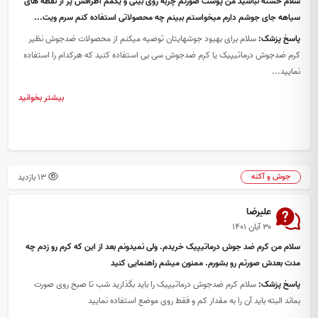
سلام خسته نباشید من پوست صورتم چربه روی بینی و یکمم اطرافش پر از نقطه های
سیاهه جای جوشم دارم میخواستم ببینم چه محصولاتی استفاده کنم سرم ویت...
پاسخ پزشک:
سلام برای بهبود جوشهایتان توصیه میکنم از محصولات ضدجوش نظیر
کرم ضدجوش درماتیپیک یا کرم ضدجوش سی بی استفاده کنید که هرکدام را استفاده
نمایید...
بیشتر بخوانید
13 بازدید
جوش و آکنه
علیرضا
۳۰ آبان ۱۴۰۱
سلام من کرم ضد جوش درماتیپیک خریدم. ولی نمیدونم بعد از این که کرم رو زدم چه
مدت بعدش صورتم رو بشورم. ممنون میشم راهنمایی کنید
پاسخ پزشک:
سلام کرم ضدجوش درماتیپیک را باید بگذارید شب تا صبح روی صورت
بماند البته باید آن را به مقدار کم و فقط روی موضع استفاده نمایید