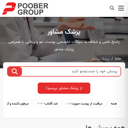
پزشک مشاور
پاسخ علمی و شفاف به سوالات تخصصی پوست، مو و زیبایی با همراهی
پزشک مشاور
خانه
پزشک مشاور
از پزشک مشاور بپرسید!
همه
مراقبت از پوست صورت
ضد آفتاب
مرطوب‌کننده و آبرسان
1
3639
1041
همه پرسش ها