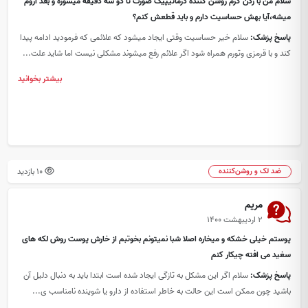
سلام من با زدن کرم روشن کننده درماتیپیک صورت تا دو سه دقیقه میسوزه و بعد اروم
میشه،آیا بهش حساسیت دارم و باید قطعش کنم؟
پاسخ پزشک:
سلام خیر حساسیت وقتی ایجاد میشود که علائمی که فرمودید ادامه پیدا
کند و با قرمزی وتورم همراه شود اگر علائم رفع میشوند مشکلی نیست اما شاید علت...
بیشتر بخوانید
10 بازدید
ضد لک و روشن‌کننده
مریم
۲ اردیبهشت ۱۴۰۰
پوستم خیلی خشکه و میخاره اصلا شبا نمیتونم بخوتبم از خارش پوست روش لکه های
سغید می افته چیکار کنم
پاسخ پزشک:
سلام اگر این مشکل به تازگی ایجاد شده است ابتدا باید به دنبال دلیل آن
باشید چون ممکن است این حالت به خاطر استفاده از دارو یا شوینده نامناسب ی...