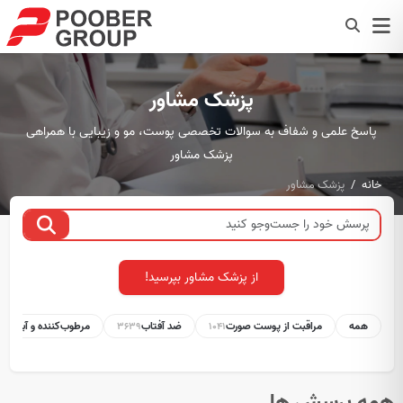
پزشک مشاور
پاسخ علمی و شفاف به سوالات تخصصی پوست، مو و زیبایی با همراهی
پزشک مشاور
خانه
پزشک مشاور
از پزشک مشاور بپرسید!
همه
مراقبت از پوست صورت
ضد آفتاب
مرطوب‌کننده و آبرسان
1
3639
1041
همه پرسش ها