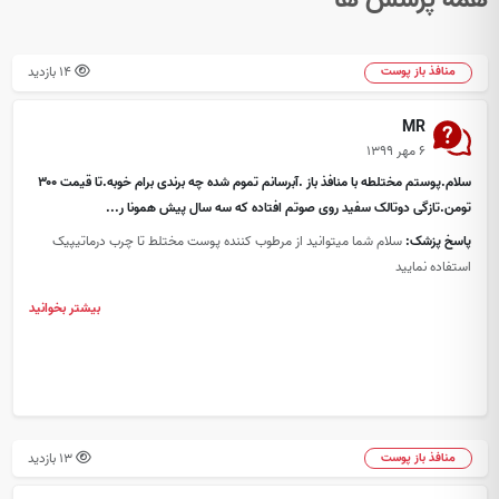
14 بازدید
منافذ باز پوست
MR
۶ مهر ۱۳۹۹
سلام.پوستم مختلطه با منافذ باز .آبرسانم تموم شده چه برندی برام خوبه.تا قیمت ۳۰۰
تومن.تازگی دوتالک سفید روی صوتم افتاده که سه سال پیش همونا ر...
پاسخ پزشک:
سلام شما میتوانید از مرطوب کننده پوست مختلط تا چرب درماتیپیک
استفاده نمایید
بیشتر بخوانید
13 بازدید
منافذ باز پوست