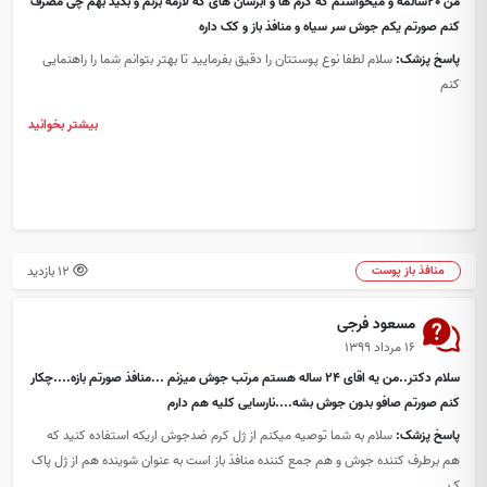
من 20سالمه و میخواستم که کرم ها و آبرسان های که لازمه بزنم و بگید بهم چی مصرف
کنم صورتم یکم جوش سر سیاه و منافذ باز و کک داره
پاسخ پزشک:
سلام لطفا نوع پوستتان را دقیق بفرمایید تا بهتر بتوانم شما را راهنمایی
کنم
بیشتر بخوانید
12 بازدید
منافذ باز پوست
مسعود فرجی
۱۶ مرداد ۱۳۹۹
سلام دکتر..من یه اقای 24 ساله هستم مرتب جوش میزنم ...منافذ صورتم بازه....چکار
کنم صورتم صافو بدون جوش بشه....نارسایی کلیه هم دارم
پاسخ پزشک:
سلام به شما توصیه میکنم از ژل کرم ضدجوش اریکه استفاده کنید که
هم برطرف کننده جوش و هم جمع کننده منافذ باز است به عنوان شوینده هم از ژل پاک
ک...