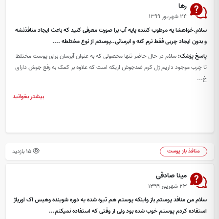
رها
۲۴ شهریور ۱۳۹۹
سلام.خواهشا یه مرطوب کننده پایه آب برا صورت معرفی کنید که باعث ایجاد منافذنشه
و بدون ایجاد چربی فقط نرم کنه و ابرسانی..پوستم از نوع مختلطه ....
پاسخ پزشک:
سلام در حال حاضر تنها محصولی که به عنوان آبرسان برای پوست مختلط
تا چرب موجود داریم ژل کرم ضدجوش اریکه است که علاوه بر کمک به رفع جوش دارای
خ...
بیشتر بخوانید
15 بازدید
منافذ باز پوست
مینا صادقی
۲۳ شهریور ۱۳۹۹
سلام من منافد پوستم باز واینکه پوستم هم تیره شده یه دوره شوینده وهیس اک اوریاژ
استفاده کردم پوستم خوب شده بود ولی از وقتی که استفاده نمیکنم...